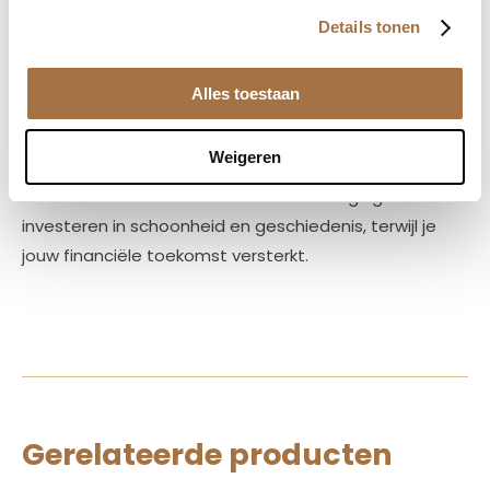
het aanbieden van premium edelmetalen die
Details tonen
esthetiek combineren met financiële zekerheid. Onze
zorgvuldig geselecteerde collectie van gouden en
Alles toestaan
zilveren munten biedt niet alleen een duurzame
waarde maar dient ook als een artistieke weergave
Weigeren
van belangrijke historische en mythologische verhalen.
Elk stuk in ons assortiment is een uitnodiging om te
investeren in schoonheid en geschiedenis, terwijl je
jouw financiële toekomst versterkt.
Gerelateerde producten