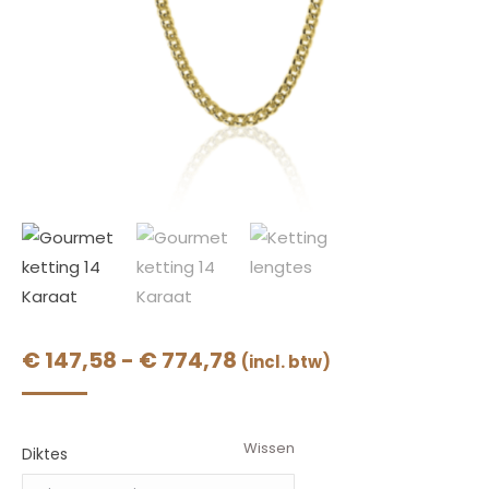
Prijsklasse:
€
147,58
-
€
774,78
(incl. btw)
€ 147,58
tot
Wissen
€ 774,78
Diktes