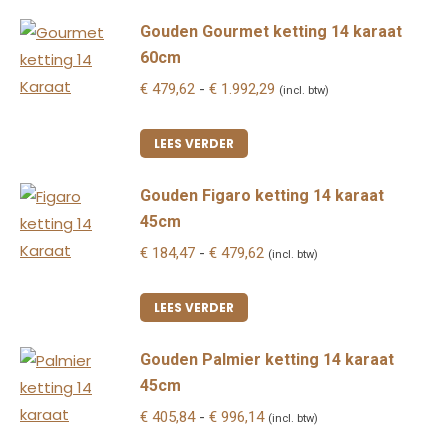
Gouden Gourmet ketting 14 karaat
60cm
Prijsklasse:
€
479,62
-
€
1.992,29
(incl. btw)
€ 479,62
tot
LEES VERDER
€ 1.992,29
Gouden Figaro ketting 14 karaat
45cm
Prijsklasse:
€
184,47
-
€
479,62
(incl. btw)
€ 184,47
tot
LEES VERDER
€ 479,62
Gouden Palmier ketting 14 karaat
45cm
Prijsklasse:
€
405,84
-
€
996,14
(incl. btw)
€ 405,84