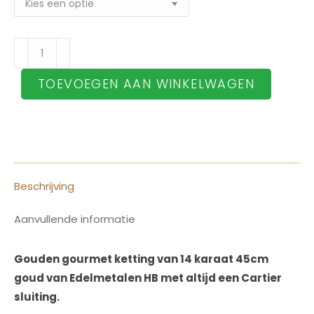
Gouden
Gourmet
TOEVOEGEN AAN WINKELWAGEN
ketting
14
karaat
45cm
aantal
Beschrijving
Aanvullende informatie
Gouden gourmet ketting van 14 karaat 45cm
goud van Edelmetalen HB met altijd een Cartier
sluiting.