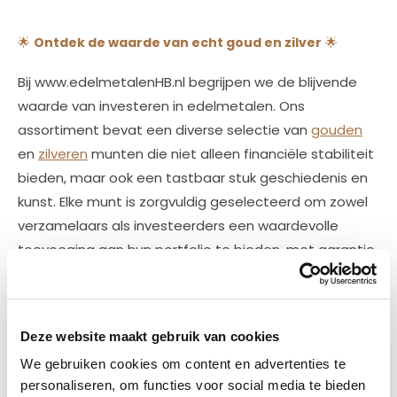
🌟
Ontdek de waarde van echt goud en zilver
🌟
Bij www.edelmetalenHB.nl begrijpen we de blijvende
waarde van investeren in edelmetalen. Ons
assortiment bevat een diverse selectie van
gouden
en
zilveren
munten die niet alleen financiële stabiliteit
bieden, maar ook een tastbaar stuk geschiedenis en
kunst. Elke munt is zorgvuldig geselecteerd om zowel
verzamelaars als investeerders een waardevolle
toevoeging aan hun portfolio te bieden, met garantie
op echtheid en zuiverheid.
✨
Hoogste kwaliteit en authentieke certificatie
✨
Deze website maakt gebruik van cookies
Wij staan garant voor producten van topkwaliteit. Elk
We gebruiken cookies om content en advertenties te
van onze munten is geslagen uit fijn goud of zilver en
personaliseren, om functies voor social media te bieden