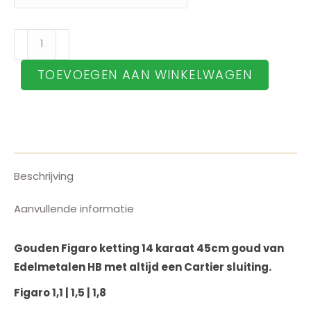
Gouden
Figaro
TOEVOEGEN AAN WINKELWAGEN
ketting
14
karaat
45cm
aantal
Beschrijving
Aanvullende informatie
Gouden Figaro ketting 14 karaat 45cm goud van
Edelmetalen HB met altijd een Cartier sluiting.
Figaro 1,1 | 1,5 | 1,8