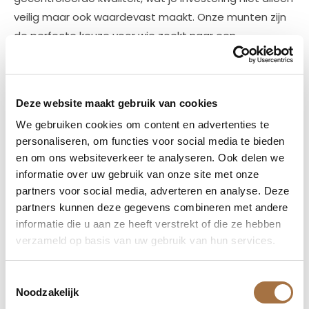
veilig maar ook waardevast maakt. Onze munten zijn
de perfecte keuze voor wie zoekt naar een
betrouwbare investering in edelmetalen.
🚚
Uitstekende klantenservice en snelle levering
🚚
Deze website maakt gebruik van cookies
Bij www.edelmetalenHB.nl staat jouw tevredenheid
We gebruiken cookies om content en advertenties te
centraal. Wij bieden een naadloze aankoopervaring
personaliseren, om functies voor social media te bieden
met veilige en snelle levering direct aan je deur. Ons
en om ons websiteverkeer te analyseren. Ook delen we
klantenserviceteam
staat altijd klaar om je vragen te
informatie over uw gebruik van onze site met onze
partners voor social media, adverteren en analyse. Deze
beantwoorden en je te begeleiden bij je aankopen.
partners kunnen deze gegevens combineren met andere
Kies voor gemak, betrouwbaarheid en uitmuntende
informatie die u aan ze heeft verstrekt of die ze hebben
service bij elke bestelling.
verzameld op basis van uw gebruik van hun services.
Bij
www.edelmetalenHB.nl
zijn we gepassioneerd door
het aanbieden van premium edelmetalen die
Toestemmingsselectie
Noodzakelijk
esthetiek combineren met financiële zekerheid. Onze