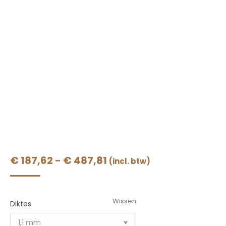
Prijsklasse:
€
187,62
-
€
487,81
(incl. btw)
€ 187,62
tot
Wissen
€ 487,81
Diktes