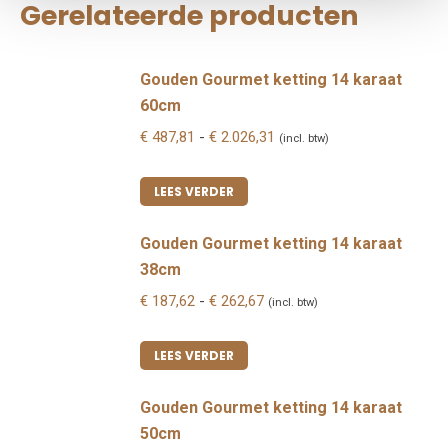
Gerelateerde producten
Gouden Gourmet ketting 14 karaat
60cm
Prijsklasse:
€
487,81
-
€
2.026,31
(incl. btw)
€ 487,81
tot
LEES VERDER
€ 2.026,31
Gouden Gourmet ketting 14 karaat
38cm
Prijsklasse:
€
187,62
-
€
262,67
(incl. btw)
€ 187,62
tot
LEES VERDER
€ 262,67
Gouden Gourmet ketting 14 karaat
50cm