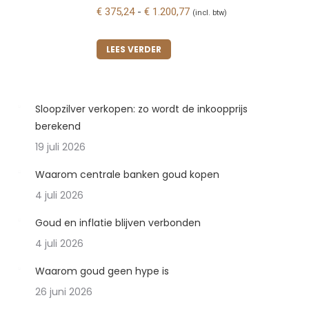
Prijsklasse:
€
375,24
-
€
1.200,77
(incl. btw)
€ 375,24
tot
LEES VERDER
€ 1.200,77
Sloopzilver verkopen: zo wordt de inkoopprijs
berekend
19 juli 2026
Waarom centrale banken goud kopen
4 juli 2026
Goud en inflatie blijven verbonden
4 juli 2026
Waarom goud geen hype is
26 juni 2026