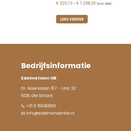
Prijsklasse:
€
225,15
-
€
1.238,30
(incl. btw)
€ 225,15
tot
LEES VERDER
€ 1.238,30
Bedrijfsinformatie
Edelmetalen HB
Dr. Nolenslaan 157 – Unit 32
6136 GM Sittard
📞 +31 6 15535866
📧
info@edelmetalenhb.nl