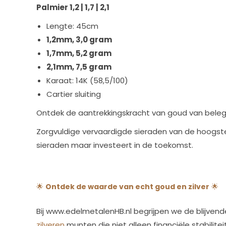
Palmier 1,2 | 1,7 | 2,1
Lengte: 45cm
1,2mm, 3,0 gram
1,7mm, 5,2 gram
2,1mm, 7,5 gram
Karaat: 14K (58,5/100)
Cartier sluiting
Ontdek de aantrekkingskracht van goud van belegg
Zorgvuldige vervaardigde sieraden van de hoogste k
sieraden maar investeert in de toekomst.
🌟
Ontdek de waarde van echt goud en zilver
🌟
Bij www.edelmetalenHB.nl begrijpen we de blijven
zilveren
munten die niet alleen financiële stabilit