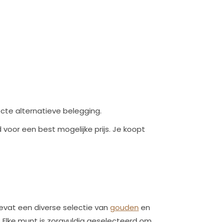
cte alternatieve belegging.
 voor een best mogelijke prijs. Je koopt
evat een diverse selectie van
gouden
en
. Elke munt is zorgvuldig geselecteerd om