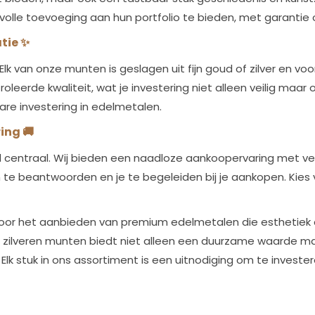
olle toevoeging aan hun portfolio te bieden, met garantie o
atie
✨
Elk van onze munten is geslagen uit fijn goud of zilver en vo
roleerde kwaliteit, wat je investering niet alleen veilig ma
re investering in edelmetalen.
ring
🚚
centraal. Wij bieden een naadloze aankoopervaring met veili
en te beantwoorden en je te begeleiden bij je aankopen. Ki
oor het aanbieden van premium edelmetalen die esthetiek 
 zilveren munten biedt niet alleen een duurzame waarde ma
Elk stuk in ons assortiment is een uitnodiging om te invester