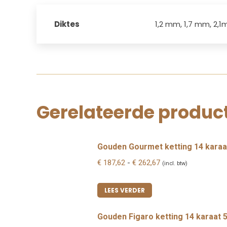
Diktes
1,2 mm, 1,7 mm, 2,
Gerelateerde produc
Gouden Gourmet ketting 14 kara
Prijsklasse:
€
187,62
-
€
262,67
(incl. btw)
€ 187,62
tot
LEES VERDER
€ 262,67
Gouden Figaro ketting 14 karaat