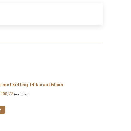
met ketting 14 karaat 50cm
Prijsklasse:
200,77
(incl. btw)
€ 375,24
tot
R
€ 1.200,77