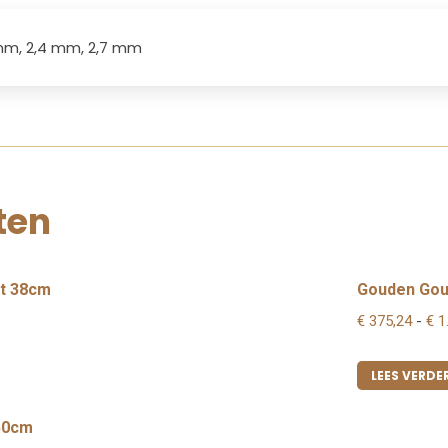
1mm, 2,4 mm, 2,7 mm
ten
at 38cm
Gouden Gour
€
375,24
-
€
1.
LEES VERDE
 50cm