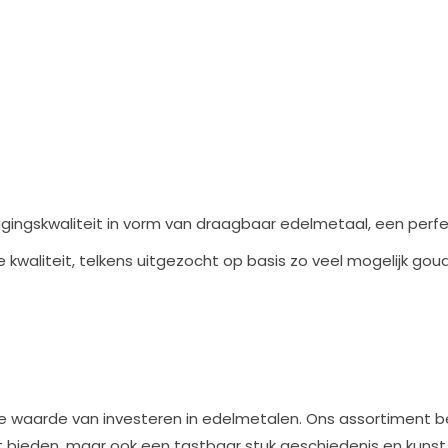
ingskwaliteit in vorm van draagbaar edelmetaal, een perfe
waliteit, telkens uitgezocht op basis zo veel mogelijk goud
de waarde van investeren in edelmetalen. Ons assortiment b
eit bieden, maar ook een tastbaar stuk geschiedenis en kunst