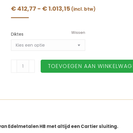
Prijsklasse:
€
412,77
-
€
1.013,15
(incl. btw)
€ 412,77
tot
Wissen
€ 1.013,15
Diktes
Gouden
TOEVOEGEN AAN WINKELWAG
Palmier
ketting
14
karaat
45cm
aantal
n Edelmetalen HB met altijd een Cartier sluiting.