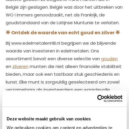
België zijn geslagen. België was door het uitbreken van
WO I immers genoodzaakt, net als Frankrijk, de
goudstandaard van de Latijnse Muntunie te verlaten.
🌟
Ontdek de waarde van echt goud en zilver
🌟
Bij www.edelmetalenHB.nl begrijpen we de blijvende
waarde van investeren in edelmetalen. Ons
assortiment bevat een diverse selectie van
gouden
en
zilveren
munten die niet alleen financiële stabiliteit
bieden, maar ook een tastbaar stuk geschiedenis en
kunst. Elke munt is zorgvuldig geselecteerd om zowel
verzamelaars als investeerders een waardevolle
toevoeging aan hun portfolio te bieden, met garantie
op echtheid en zuiverheid.
✨
Hoogste kwaliteit en authentieke certificatie
Deze website maakt gebruik van cookies
✨
We gebruiken cookies om content en advertenties te