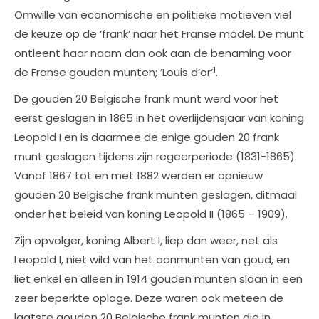
Omwille van economische en politieke motieven viel
de keuze op de ‘frank’ naar het Franse model. De munt
ontleent haar naam dan ook aan de benaming voor
1
de Franse gouden munten; ’Louis d’or’
.
De gouden 20 Belgische frank munt werd voor het
eerst geslagen in 1865 in het overlijdensjaar van koning
Leopold I en is daarmee de enige gouden 20 frank
munt geslagen tijdens zijn regeerperiode (1831-1865).
Vanaf 1867 tot en met 1882 werden er opnieuw
gouden 20 Belgische frank munten geslagen, ditmaal
onder het beleid van koning Leopold II (1865 – 1909).
Zijn opvolger, koning Albert I, liep dan weer, net als
Leopold I, niet wild van het aanmunten van goud, en
liet enkel en alleen in 1914 gouden munten slaan in een
zeer beperkte oplage. Deze waren ook meteen de
laatste gouden 20 Belgische frank munten die in