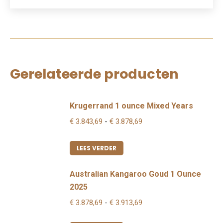
Gerelateerde producten
Krugerrand 1 ounce Mixed Years
Prijsklasse:
€
3.843,69
-
€
3.878,69
€ 3.843,69
tot
LEES VERDER
€ 3.878,69
Australian Kangaroo Goud 1 Ounce
2025
Prijsklasse:
€
3.878,69
-
€
3.913,69
€ 3.878,69