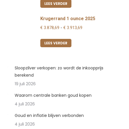
tot
LEES VERDER
€ 3.913,69
Krugerrand 1 ounce 2025
Prijsklasse:
€
3.878,69
-
€
3.913,69
€ 3.878,69
tot
LEES VERDER
€ 3.913,69
Sloopzilver verkopen: zo wordt de inkoopprijs
berekend
19 juli 2026
Waarom centrale banken goud kopen
4 juli 2026
Goud en inflatie blijven verbonden
4 juli 2026