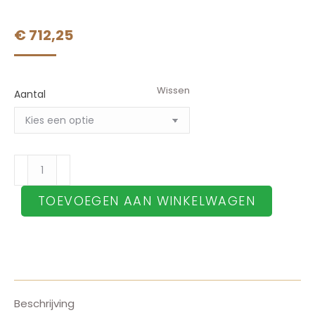
€
712,25
Wissen
Aantal
20
Belgische
TOEVOEGEN AAN WINKELWAGEN
frank
-
Belgische
Louis
aantal
Beschrijving