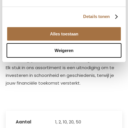
service bij elke bestelling.
Bij
www.edelmetalenHB.nl
zijn we gepassioneerd door
Details tonen
het aanbieden van premium edelmetalen die
esthetiek combineren met financiële zekerheid. Onze
Alles toestaan
zorgvuldig geselecteerde collectie van gouden en
zilveren munten biedt niet alleen een duurzame
Weigeren
waarde maar dient ook als een artistieke weergave
van belangrijke historische en mythologische verhalen.
Elk stuk in ons assortiment is een uitnodiging om te
investeren in schoonheid en geschiedenis, terwijl je
jouw financiële toekomst versterkt.
Aantal
1, 2, 10, 20, 50