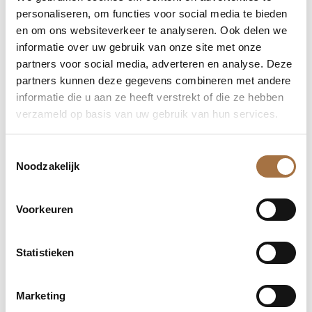
Wij staan garant voor producten van topkwaliteit. Elk
personaliseren, om functies voor social media te bieden
van onze munten is geslagen uit fijn goud of zilver en
en om ons websiteverkeer te analyseren. Ook delen we
voorzien van een certificaat van echtheid. Met
informatie over uw gebruik van onze site met onze
partners voor social media, adverteren en analyse. Deze
edelmetalenHB.nl investeer je in zuivere en
partners kunnen deze gegevens combineren met andere
gecontroleerde kwaliteit, wat je investering niet alleen
informatie die u aan ze heeft verstrekt of die ze hebben
veilig maar ook waardevast maakt. Onze munten zijn
verzameld op basis van uw gebruik van hun services.
de perfecte keuze voor wie zoekt naar een
betrouwbare investering in edelmetalen.
Toestemmingsselectie
🚚
Uitstekende klantenservice en snelle levering
Noodzakelijk
🚚
Bij www.edelmetalenHB.nl staat jouw tevredenheid
Voorkeuren
centraal. Wij bieden een naadloze aankoopervaring
met veilige en snelle levering direct aan je deur. Ons
Statistieken
klantenserviceteam
staat altijd klaar om je vragen te
beantwoorden en je te begeleiden bij je aankopen.
Marketing
Kies voor gemak, betrouwbaarheid en uitmuntende