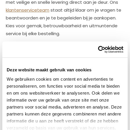
met veilige en snelle levering direct aan je deur. Ons
klantenserviceteam
staat altijd klaar om je vragen te
beantwoorden en je te begeleiden bij je aankopen.
Kies voor gemak, betrouwbaarheid en uitmuntende
service bij elke bestelling.
Bij
www.edelmetalenHB.nl
zijn we gepassioneerd door
het aanbieden van premium edelmetalen die
esthetiek combineren met financiële zekerheid. Onze
zorgvuldig geselecteerde collectie van gouden en
Deze website maakt gebruik van cookies
zilveren munten biedt niet alleen een duurzame
We gebruiken cookies om content en advertenties te
waarde maar dient ook als een artistieke weergave
personaliseren, om functies voor social media te bieden
van belangrijke historische en mythologische verhalen.
en om ons websiteverkeer te analyseren. Ook delen we
Elk stuk in ons assortiment is een uitnodiging om te
informatie over uw gebruik van onze site met onze
investeren in schoonheid en geschiedenis, terwijl je
partners voor social media, adverteren en analyse. Deze
partners kunnen deze gegevens combineren met andere
jouw financiële toekomst versterkt.
informatie die u aan ze heeft verstrekt of die ze hebben
verzameld op basis van uw gebruik van hun services.