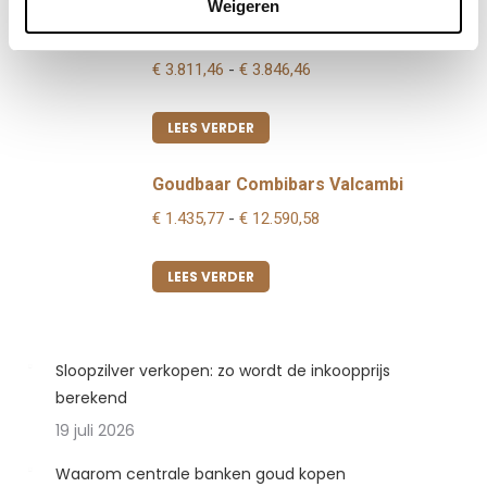
Weigeren
€ 3.821,46
Krugerrand 1 ounce 2025
Prijsklasse:
€
3.811,46
-
€
3.846,46
€ 3.811,46
tot
LEES VERDER
€ 3.846,46
Goudbaar Combibars Valcambi
Prijsklasse:
€
1.435,77
-
€
12.590,58
€ 1.435,77
tot
LEES VERDER
€ 12.590,58
Sloopzilver verkopen: zo wordt de inkoopprijs
berekend
19 juli 2026
Waarom centrale banken goud kopen