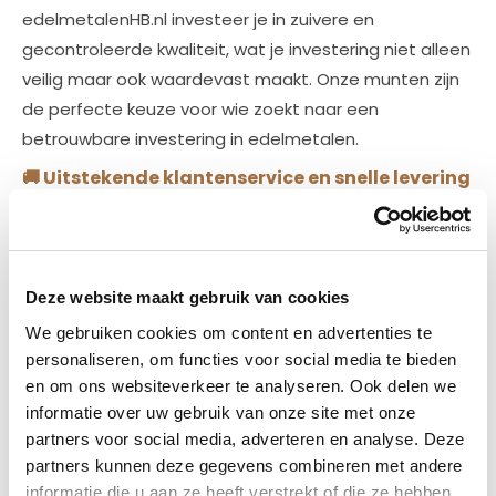
edelmetalenHB.nl investeer je in zuivere en
gecontroleerde kwaliteit, wat je investering niet alleen
veilig maar ook waardevast maakt. Onze munten zijn
de perfecte keuze voor wie zoekt naar een
betrouwbare investering in edelmetalen.
🚚
Uitstekende klantenservice en snelle levering
🚚
Bij www.edelmetalenHB.nl staat jouw tevredenheid
centraal. Wij bieden een naadloze aankoopervaring
Deze website maakt gebruik van cookies
met veilige en snelle levering direct aan je deur. Ons
klantenserviceteam
staat altijd klaar om je vragen te
We gebruiken cookies om content en advertenties te
personaliseren, om functies voor social media te bieden
beantwoorden en je te begeleiden bij je aankopen.
en om ons websiteverkeer te analyseren. Ook delen we
Kies voor gemak, betrouwbaarheid en uitmuntende
informatie over uw gebruik van onze site met onze
service bij elke bestelling.
partners voor social media, adverteren en analyse. Deze
Bij
www.edelmetalenHB.nl
zijn we gepassioneerd door
partners kunnen deze gegevens combineren met andere
informatie die u aan ze heeft verstrekt of die ze hebben
het aanbieden van premium edelmetalen die