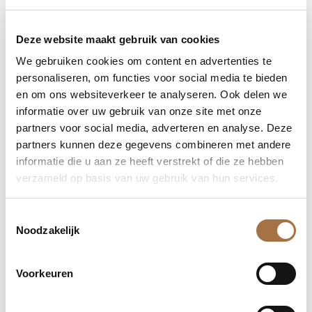
🌟
Ontdek de waarde van echt goud en zilver
🌟
Bij www.edelmetalenHB.nl begrijpen we de blijvende
Deze website maakt gebruik van cookies
waarde van investeren in edelmetalen. Ons
We gebruiken cookies om content en advertenties te
assortiment bevat een diverse selectie van
gouden
personaliseren, om functies voor social media te bieden
en
zilveren
munten die niet alleen financiële stabiliteit
en om ons websiteverkeer te analyseren. Ook delen we
bieden, maar ook een tastbaar stuk geschiedenis en
informatie over uw gebruik van onze site met onze
kunst. Elke munt is zorgvuldig geselecteerd om zowel
partners voor social media, adverteren en analyse. Deze
verzamelaars als investeerders een waardevolle
partners kunnen deze gegevens combineren met andere
toevoeging aan hun portfolio te bieden, met garantie
informatie die u aan ze heeft verstrekt of die ze hebben
op echtheid en zuiverheid.
verzameld op basis van uw gebruik van hun services.
✨
Hoogste kwaliteit en authentieke certificatie
✨
Toestemmingsselectie
Noodzakelijk
Wij staan garant voor producten van topkwaliteit. Elk
van onze munten is geslagen uit fijn goud of zilver en
Voorkeuren
voorzien van een certificaat van echtheid. Met
edelmetalenHB.nl investeer je in zuivere en