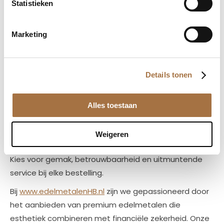
gecontroleerde kwaliteit, wat je investering niet alleen
Statistieken
veilig maar ook waardevast maakt. Onze munten zijn
de perfecte keuze voor wie zoekt naar een
Marketing
betrouwbare investering in edelmetalen.
🚚
Uitstekende klantenservice en snelle levering
🚚
Details tonen
Bij www.edelmetalenHB.nl staat jouw tevredenheid
centraal. Wij bieden een naadloze aankoopervaring
Alles toestaan
met veilige en snelle levering direct aan je deur. Ons
klantenserviceteam
staat altijd klaar om je vragen te
Weigeren
beantwoorden en je te begeleiden bij je aankopen.
Kies voor gemak, betrouwbaarheid en uitmuntende
service bij elke bestelling.
Bij
www.edelmetalenHB.nl
zijn we gepassioneerd door
het aanbieden van premium edelmetalen die
esthetiek combineren met financiële zekerheid. Onze