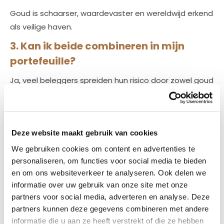
Goud is schaarser, waardevaster en wereldwijd erkend
als veilige haven.
3. Kan ik beide combineren in mijn
portefeuille?
Ja, veel beleggers spreiden hun risico door zowel goud
als zilver aan te houden.
4. Hoe zit het met btw op zilver?
Zilver is vaak btw-plichtig, tenzij het onder
Deze website maakt gebruik van cookies
margeregeling valt of extern wordt opgeslagen.
We gebruiken cookies om content en advertenties te
personaliseren, om functies voor social media te bieden
5. Wat adviseert Edelmetalen HB?
en om ons websiteverkeer te analyseren. Ook delen we
Wij adviseren op maat, afhankelijk van je
informatie over uw gebruik van onze site met onze
partners voor social media, adverteren en analyse. Deze
beleggingsdoel, budget en risicotolerantie.
partners kunnen deze gegevens combineren met andere
informatie die u aan ze heeft verstrekt of die ze hebben