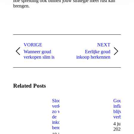
hoe spreiding ook binnen jouw strategie meer rust kan
brengen.
Post
navigation
VORIGE
NEXT
Wanneer goud
Eerlijke goud
Vorige
Volgende
verkopen slim is
inkoop herkennen
Related Posts
Sloopzilver
Goud en
verkopen:
inflatie
zo wordt
blijven
de
verbonden
inkoopprijs
4 juli
berekend
2026