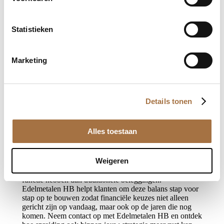
ontstaat om financiële keuzes opnieuw te bekijken. De
eerste helft van het jaar geeft vaak een duidelijk beeld
van economische ontwikkelingen en marktbewegingen.
Daardoor ontstaat inzicht in de vraag of de huidige
Statistieken
verdeling van vermogen nog aansluit bij persoonlijke
doelen. Sommige mensen ontdekken dat zij behoefte
hebben aan meer stabiliteit, terwijl anderen juist meer
Marketing
spreiding willen toevoegen. Juist deze
evaluatiemomenten helpen om bewuste keuzes te maken
in plaats van impulsief te reageren op marktnieuws.
Details tonen
Lange termijn denken blijft essentieel
Werkelijke rust binnen vermogensopbouw ontstaat
meestal niet door snelle beslissingen, maar door een
Alles toestaan
strategie die aansluit bij lange termijn doelen. Spreiding
speelt daarin een centrale rol. Door bewust verschillende
vormen van vermogen te combineren ontstaat een
Weigeren
sterkere basis voor de toekomst. Goud en zilver kunnen
daarin waardevolle onderdelen zijn omdat zij een andere
functie hebben dan traditionele beleggingen.
Edelmetalen HB helpt klanten om deze balans stap voor
stap op te bouwen zodat financiële keuzes niet alleen
gericht zijn op vandaag, maar ook op de jaren die nog
komen. Neem contact op met Edelmetalen HB en ontdek