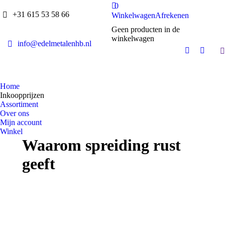
0
+31 615 53 58 66
Winkelwagen
Afrekenen
Geen producten in de
winkelwagen
info@edelmetalenhb.nl
S
Whatsapp
Mail
page
page
opens
opens
Home
in
in
Inkoopprijzen
new
new
Assortiment
window
windo
Over ons
Mijn account
Winkel
Waarom spreiding rust
geeft