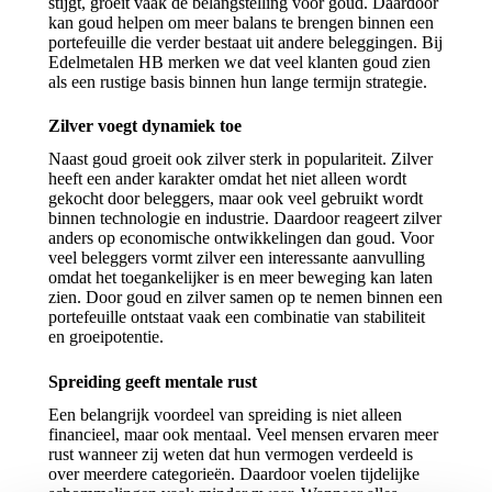
stijgt, groeit vaak de belangstelling voor goud. Daardoor
kan goud helpen om meer balans te brengen binnen een
portefeuille die verder bestaat uit andere beleggingen. Bij
Edelmetalen HB merken we dat veel klanten goud zien
als een rustige basis binnen hun lange termijn strategie.
Zilver voegt dynamiek toe
Naast goud groeit ook zilver sterk in populariteit. Zilver
heeft een ander karakter omdat het niet alleen wordt
gekocht door beleggers, maar ook veel gebruikt wordt
binnen technologie en industrie. Daardoor reageert zilver
anders op economische ontwikkelingen dan goud. Voor
veel beleggers vormt zilver een interessante aanvulling
omdat het toegankelijker is en meer beweging kan laten
zien. Door goud en zilver samen op te nemen binnen een
portefeuille ontstaat vaak een combinatie van stabiliteit
en groeipotentie.
Spreiding geeft mentale rust
Een belangrijk voordeel van spreiding is niet alleen
financieel, maar ook mentaal. Veel mensen ervaren meer
rust wanneer zij weten dat hun vermogen verdeeld is
over meerdere categorieën. Daardoor voelen tijdelijke