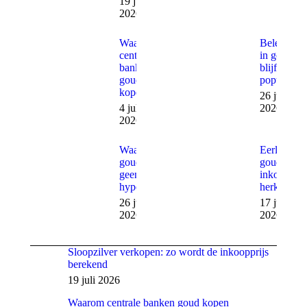
19 juli
2026
Waarom
Beleggen
centrale
in goud
banken
blijft
goud
populair
kopen
26 juni
4 juli
2026
2026
Waarom
Eerlijke
goud
goud
geen
inkoop
hype is
herkennen
26 juni
17 juni
2026
2026
Sloopzilver verkopen: zo wordt de inkoopprijs
berekend
19 juli 2026
Waarom centrale banken goud kopen