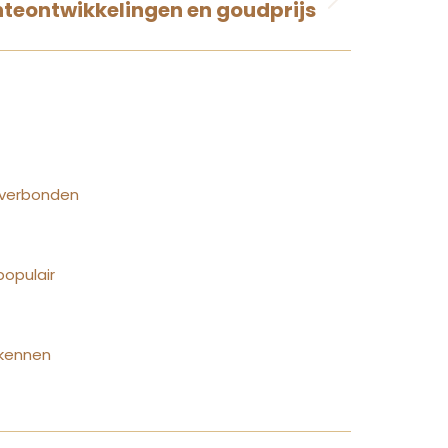
teontwikkelingen en goudprijs
n verbonden
populair
rkennen