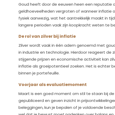
Goud heeft door de eeuwen heen een reputatie o
geldhoeveelheden vergroten of wanneer inflatie o
fysiek aanwezig, wat het aantrekkelijk maakt in t
langere perioden vaak zijn koopkracht weten te 
De rol van zilver bij inflatie
Zilver wordt vaak in één adem genoemd met goud, 
in industrie en technologie. Hierdoor reageert de z
stijgende prijzen en economische activiteit kan z
inflatie als groeipotentieel zoeken. Het is echter 
binnen je portefeuille.
Voorjaar als evaluatiemoment
Maart is een goed moment om stil te staan bij de
gepubliceerd en geven inzicht in prijsontwikkelin
beleggingen, kun je bepalen of je voldoende besch
wel dat je bewust moet nadenken over balans en s