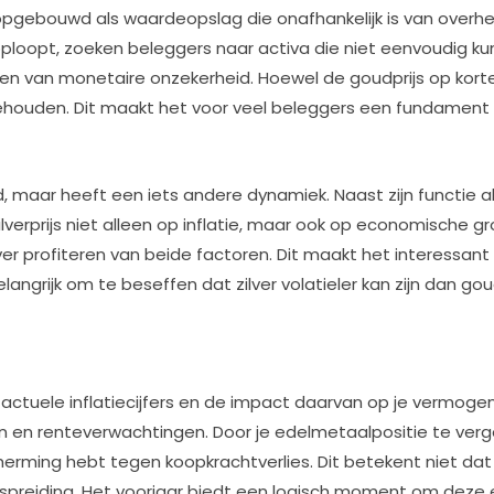
pgebouwd als waardeopslag die onafhankelijk is van overh
ploopt, zoeken beleggers naar activa die niet eenvoudig ku
ijden van monetaire onzekerheid. Hoewel de goudprijs op kor
behouden. Dit maakt het voor veel beleggers een fundament
maar heeft een iets andere dynamiek. Naast zijn functie als
ilverprijs niet alleen op inflatie, maar ook op economische gr
ilver profiteren van beide factoren. Dit maakt het interessa
belangrijk om te beseffen dat zilver volatieler kan zijn dan
 actuele inflatiecijfers en de impact daarvan op je vermo
gen en renteverwachtingen. Door je edelmetaalpositie te verg
erming hebt tegen koopkrachtverlies. Dit betekent niet dat
preiding. Het voorjaar biedt een logisch moment om deze ev