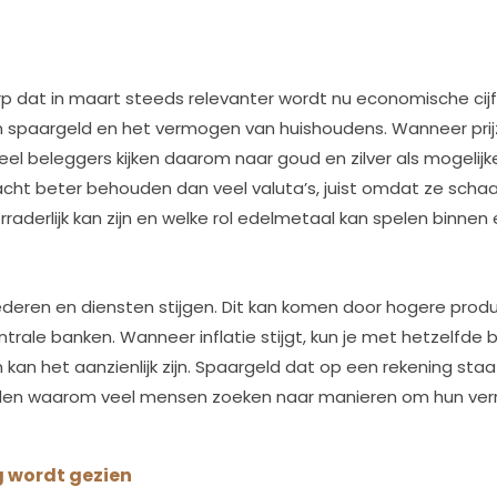
p dat in maart steeds relevanter wordt nu economische cijf
an spaargeld en het vermogen van huishoudens. Wanneer prij
Veel beleggers kijken daarom naar goud en zilver als mogel
ht beter behouden dan veel valuta’s, juist omdat ze schaars
rraderlijk kan zijn en welke rol edelmetaal kan spelen binnen
deren en diensten stijgen. Dit kan komen door hogere produc
ntrale banken. Wanneer inflatie stijgt, kun je met hetzelfd
n kan het aanzienlijk zijn. Spaargeld dat op een rekening sta
de reden waarom veel mensen zoeken naar manieren om hun 
 wordt gezien