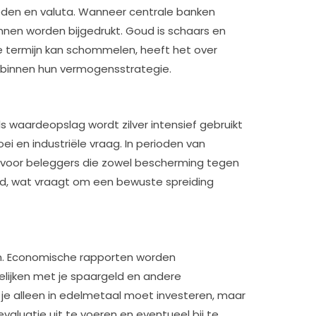
eden en valuta. Wanneer centrale banken
bl
nnen worden bijgedrukt. Goud is schaars en
v
te termijn kan schommelen, heeft het over
4 
 binnen hun vermogensstrategie.
W
g
g
 waardeopslag wordt zilver intensief gebruikt
hy
oei en industriële vraag. In perioden van
26
nt voor beleggers die zowel bescherming tegen
2
 goud, wat vraagt om een bewuste spreiding
B
in
bli
po
gen. Economische rapporten worden
26
elijken met je spaargeld en andere
2
 je alleen in edelmetaal moet investeren, maar
aluatie uit te voeren en eventueel bij te