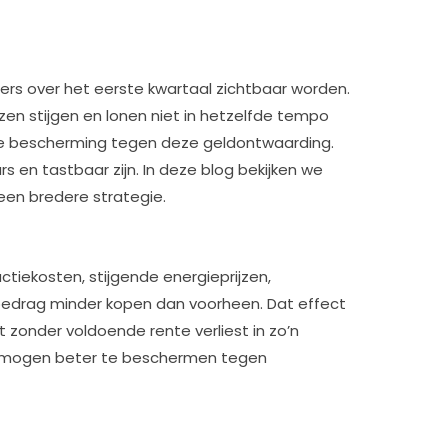
Sl
ve
zo
ers over het eerste kwartaal zichtbaar worden.
d
zen stijgen en lonen niet in hetzelfde tempo
in
ijke bescherming tegen deze geldontwaarding.
b
 en tastbaar zijn. In deze blog bekijken we
19
 een bredere strategie.
W
ce
b
tiekosten, stijgende energieprijzen,
g
e bedrag minder kopen dan voorheen. Dat effect
k
at zonder voldoende rente verliest in zo’n
4 j
vermogen beter te beschermen tegen
2
G
in