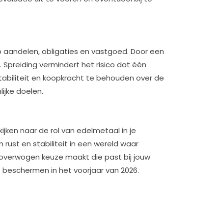
Zi
e
m
po
op aandelen, obligaties en vastgoed. Door een
17
 Spreiding vermindert het risico dat één
stabiliteit en koopkracht te behouden over de
ijke doelen.
jken naar de rol van edelmetaal in je
rust en stabiliteit in een wereld waar
loverwogen keuze maakt die past bij jouw
 beschermen in het voorjaar van 2026.