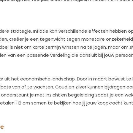
dere strategie. Inflatie kan verschillende effecten hebben 
den, creëer je een tegenwicht tegen monetaire onzekerheid.
doel is niet om korte termijn winsten na te jagen, maar om 
len van een passende verdeling die aansluit bij jouw persoonl
ar uit het economische landschap. Door in maart bewust te ki
laats van af te wachten. Goud en zilver kunnen bijdragen aan 
ondersteunt je met inzicht en begeleiding zodat je een we
alen HB om samen te bekijken hoe jij jouw koopkracht kunt
ie