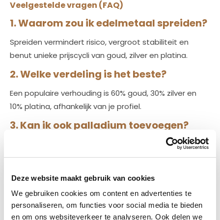
Veelgestelde vragen (FAQ)
1. Waarom zou ik edelmetaal spreiden?
Spreiden vermindert risico, vergroot stabiliteit en
benut unieke prijscycli van goud, zilver en platina.
2. Welke verdeling is het beste?
Een populaire verhouding is 60% goud, 30% zilver en
10% platina, afhankelijk van je profiel.
3. Kan ik ook palladium toevoegen?
Ja, palladium is mogelijk, maar volatieler en minder
liquide. Overleg met een specialist.
4. Hoe bewaar ik gespreid edelmetaal
Deze website maakt gebruik van cookies
veilig?
We gebruiken cookies om content en advertenties te
personaliseren, om functies voor social media te bieden
Thuis in een gecertificeerde kluis of extern met
en om ons websiteverkeer te analyseren. Ook delen we