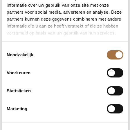
verzekering via partners van Edelmetalen HB.
informatie over uw gebruik van onze site met onze
5. Helpt Edelmetalen HB bij een
partners voor social media, adverteren en analyse. Deze
partners kunnen deze gegevens combineren met andere
spreidingsplan?
informatie die u aan ze heeft verstrekt of die ze hebben
Ja, wij bieden persoonlijk advies en stellen samen met
verzameld op basis van uw gebruik van hun services.
jou een passende strategie op.
Toestemmingsselectie
Noodzakelijk
Post
VORIGE
Voorkeuren
navigation
Wat bepaalt de zilverprijs?
Vorige
Statistieken
NEXT
Goud kopen in het najaar
Volgende
Marketing