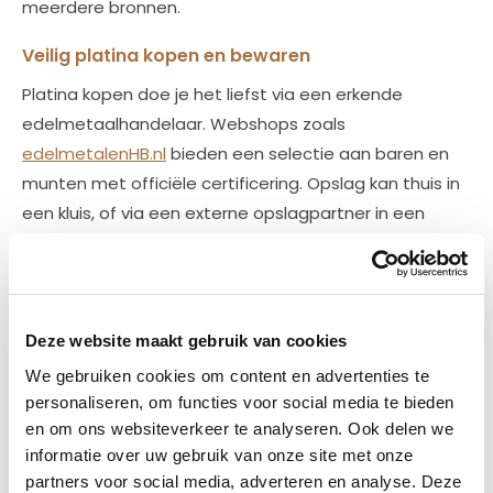
meerdere bronnen.
Veilig platina kopen en bewaren
Platina kopen doe je het liefst via een erkende
edelmetaalhandelaar. Webshops zoals
edelmetalenHB.nl
bieden een selectie aan baren en
munten met officiële certificering. Opslag kan thuis in
een kluis, of via een externe opslagpartner in een
gecertificeerde kluis. Door te kiezen voor een
betrouwbare aanbieder, verzeker je jezelf van
echtheid en een zorgeloze aankoopervaring.
Deze website maakt gebruik van cookies
Veelgestelde vragen (FAQ)
We gebruiken cookies om content en advertenties te
1. Waarom is platina duurder om te
personaliseren, om functies voor social media te bieden
produceren dan goud?
en om ons websiteverkeer te analyseren. Ook delen we
informatie over uw gebruik van onze site met onze
Platina wordt dieper uit de grond gehaald, vereist
partners voor social media, adverteren en analyse. Deze