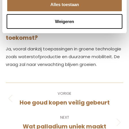
Kies voor erkende aanbieders die werken met LBMA-
Alles toestaan
gekeurde baren en officiële munten. Controleer
stempels, gewicht en certificaten voor echtheid.
Weigeren
5. Wordt platina belangrijker in de
toekomst?
Ja, vooral dankzij toepassingen in groene technologie
zoals waterstofproductie en duurzame mobiliteit. De
vraag zal naar verwachting blijven groeien.
Post
VORIGE
navigation
Hoe goud kopen veilig gebeurt
Vorige
NEXT
Wat palladium uniek maakt
Volgende