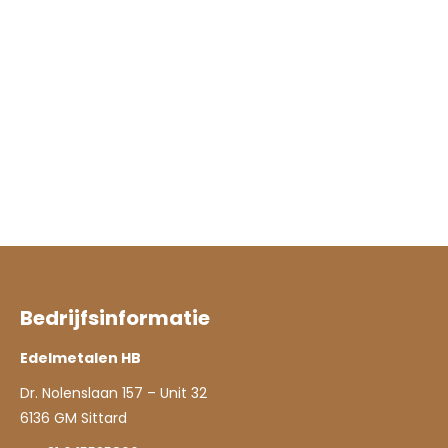
Bedrijfsinformatie
Edelmetalen HB
Dr. Nolenslaan 157 – Unit 32
6136 GM Sittard