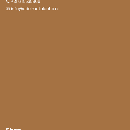
📞 +31 6 15535866
📧
info@edelmetalenhb.nl