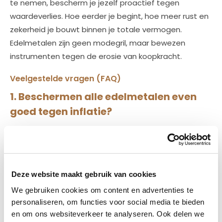
te nemen, bescherm je jezelf proactief tegen
waardeverlies. Hoe eerder je begint, hoe meer rust en
zekerheid je bouwt binnen je totale vermogen.
Edelmetalen zijn geen modegril, maar bewezen
instrumenten tegen de erosie van koopkracht.
Veelgestelde vragen (FAQ)
1. Beschermen alle edelmetalen even
goed tegen inflatie?
Goud wordt het meest gebruikt als bescherming.
Zilver, platina en palladium bieden ook bescherming,
maar reageren anders op marktontwikkelingen.
2. Wanneer moet ik edelmetalen kopen
Deze website maakt gebruik van cookies
bij inflatie?
We gebruiken cookies om content en advertenties te
personaliseren, om functies voor social media te bieden
Het beste moment is vóórdat inflatie stijgt. Zodra de
en om ons websiteverkeer te analyseren. Ook delen we